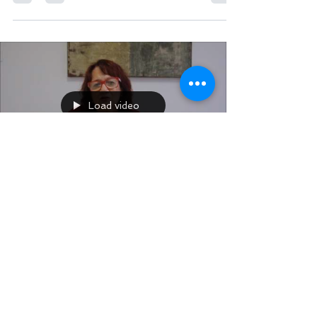
havia a frequência de jovens, pessoas de meia
idade,...
Load video
Pedro Pazelli
15 de out. de 2019
1 min de leitura
Evolução da Umbanda sob o
tríplice aspecto: científico,
filosófico e religioso